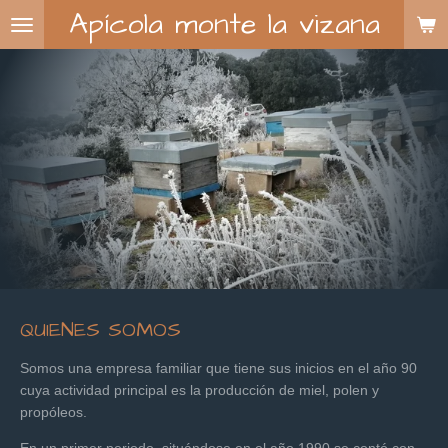
Apícola monte la vizana
Ir
al
contenido
principal
QUIENES SOMOS
Somos una empresa familiar que tiene sus inicios en el año 90
cuya actividad principal es la producción de miel, polen y
propóleos.